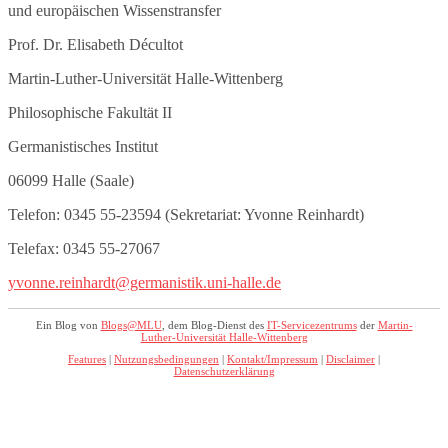
und europäischen Wissenstransfer
Prof. Dr. Elisabeth Décultot
Martin-Luther-Universität Halle-Wittenberg
Philosophische Fakultät II
Germanistisches Institut
06099 Halle (Saale)
Telefon: 0345 55-23594 (Sekretariat: Yvonne Reinhardt)
Telefax: 0345 55-27067
yvonne.reinhardt@germanistik.uni-halle.de
Ein Blog von
Blogs@MLU
, dem Blog-Dienst des
IT-Servicezentrums
der
Martin-
Luther-Universität Halle-Wittenberg
Features
|
Nutzungsbedingungen
|
Kontakt/Impressum
|
Disclaimer
|
Datenschutzerklärung