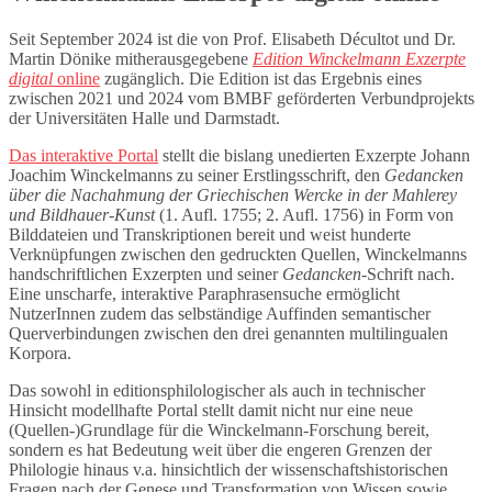
Seit September 2024 ist die von Prof. Elisabeth Décultot und Dr.
Martin Dönike mitherausgegebene
Edition Winckelmann Exzerpte
digital
online
zugänglich. Die Edition ist das Ergebnis eines
zwischen 2021 und 2024 vom BMBF geförderten Verbundprojekts
der Universitäten Halle und Darmstadt.
Das interaktive Portal
stellt die bislang unedierten Exzerpte Johann
Joachim Winckelmanns zu seiner Erstlingsschrift, den
Gedancken
über die Nachahmung der Griechischen Wercke in der Mahlerey
und Bildhauer-Kunst
(1. Aufl. 1755; 2. Aufl. 1756) in Form von
Bilddateien und Transkriptionen bereit und weist hunderte
Verknüpfungen zwischen den gedruckten Quellen, Winckelmanns
handschriftlichen Exzerpten und seiner
Gedancken
-Schrift nach.
Eine unscharfe, interaktive Paraphrasensuche ermöglicht
NutzerInnen zudem das selbständige Auffinden semantischer
Querverbindungen zwischen den drei genannten multilingualen
Korpora.
Das sowohl in editionsphilologischer als auch in technischer
Hinsicht modellhafte Portal stellt damit nicht nur eine neue
(Quellen-)Grundlage für die Winckelmann-Forschung bereit,
sondern es hat Bedeutung weit über die engeren Grenzen der
Philologie hinaus v.a. hinsichtlich der wissenschaftshistorischen
Fragen nach der Genese und Transformation von Wissen sowie