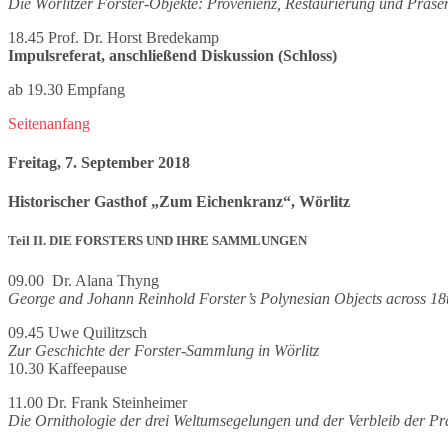
Die Wörlitzer Forster-Objekte: Provenienz, Restaurierung und Präsen
18.45 Prof. Dr. Horst Bredekamp
Impulsreferat, anschließend Diskussion (Schloss)
ab 19.30 Empfang
Seitenanfang
Freitag, 7. September 2018
Historischer Gasthof „Zum Eichenkranz“, Wörlitz
Teil II. DIE FORSTERS UND IHRE SAMMLUNGEN
09.00 Dr. Alana Thyng
George and Johann Reinhold Forster’s Polynesian Objects across 18
09.45 Uwe Quilitzsch
Zur Geschichte der Forster-Sammlung in Wörlitz
10.30 Kaffeepause
11.00 Dr. Frank Steinheimer
Die Ornithologie der drei Weltumsegelungen und der Verbleib der Pr