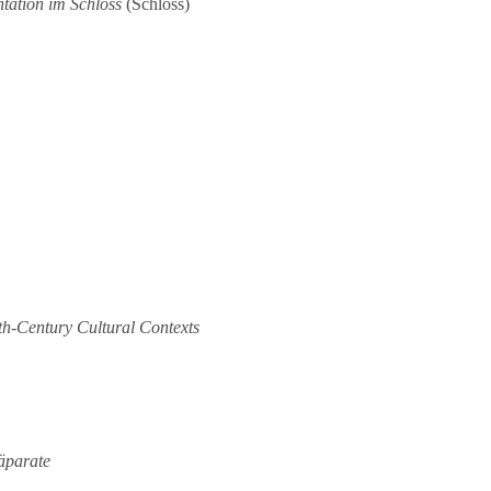
tation im Schloss
(Schloss)
th-Century Cultural Contexts
äparate