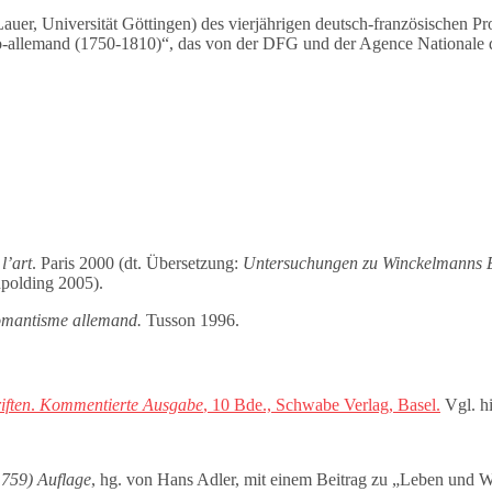
uer, Universität Göttingen) des vierjährigen deutsch-französischen Pro
anco-allemand (1750-1810)“, das von der DFG und der Agence Nationale
l’art
. Paris 2000 (dt. Übersetzung:
Untersuchungen zu Winckelmanns Ex
polding 2005).
 romantisme allemand.
Tusson 1996.
iften
.
Kom­mentierte Ausgabe
, 10 Bde., Schwabe Verlag, Basel.
Vgl. h
(1759) Auflage
, hg. von Hans Adler, mit einem Beitrag zu „Leben und We