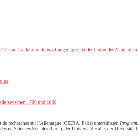
s 17. und 18. Jahrhunderts – Langzeitprojekt der Union der Akademien
chung
Halle zwischen 1780 und 1860
et de recherches sur l’Allemagne (CIERA, Paris) unterstützten
Program
es en Sciences Sociales (Paris), der Universität Halle, der Unversitä